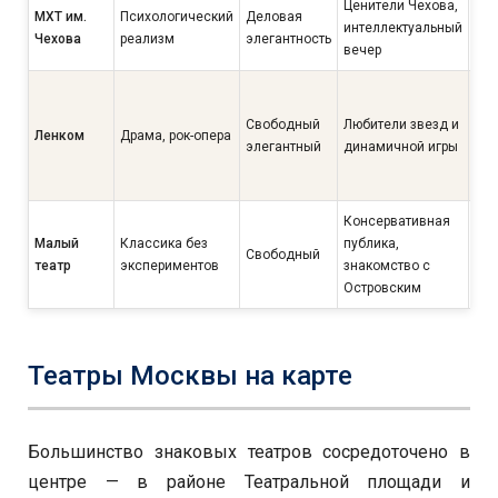
Ценители Чехова,
МХТ им.
Психологический
Деловая
интеллектуальный
Ср
Чехова
реализм
элегантность
вечер
Сре
зв
Свободный
Любители звезд и
Ленком
Драма, рок-опера
спе
элегантный
динамичной игры
раз
быс
Консервативная
Малый
Классика без
публика,
Свободный
Низ
театр
экспериментов
знакомство с
Островским
Театры Москвы на карте
Большинство знаковых театров сосредоточено в
центре — в районе Театральной площади и