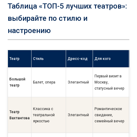
Таблица «ТОП-5 лучших театров»:
выбирайте по стилю и
настроению
Сл
Театр
Стиль
Дресс-код
Для кого
пок
Вы
Первый визит в
Большой
бро
Балет, опера
Элегантный
Москву,
театр
за 
статусный вечер
ме
Сре
Классика с
Романтическое
по
Театр
театральной
Элегантный
свидание,
спе
Вахтангова
яркостью
семейный вечер
быс
раз