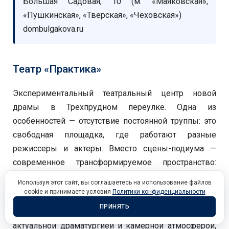
Большая Садовая, 10 (м. «Маяковская»,
«Пушкинская», «Тверская», «Чеховская»)
dombulgakova.ru
Театр «Практика»
Экспериментальный театральный центр новой
драмы в Трехпрудном переулке. Одна из
особенностей — отсутствие постоянной труппы: это
свободная площадка, где работают разные
режиссеры и актеры. Вместо сцены-подиума —
современное трансформируемое пространство:
стулья и сценическая площадка могут быть
Используя этот сайт, вы соглашаетесь на использование файлов
расположены как угодно по задумке режиссера.
cookie и принимаете условия
Политики конфиденциальности
ПРИНЯТЬ
Сюда идут за нестандартными постановками,
актуальной драматургией и камерной атмосферой,