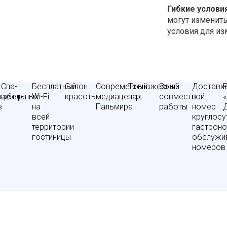
Гибкие услови
могут изменить
условия для из
Спа-
Бесплатный
Салон
Современный
Тренажерный
Зона
Доставк
табельных
центр
Wi-Fi
красоты
медиацентр
зал
совместной
в
в
на
Пальмира
работы
номер
всей
круглосу
территории
гастрон
гостиницы
обслужи
номеров