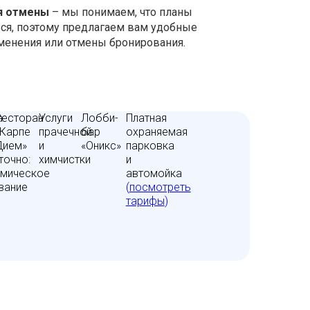
я отмены
– мы понимаем, что планы
ся, поэтому предлагаем вам удобные
менения или отмены бронирования.
а
Ресторан
Услуги
Лобби-
Платная
«Карпе
прачечной
бар
охраняемая
Дием»
и
«Оникс»
парковка
точно:
химчистки
и
омическое
автомойка
вание
(
посмотреть
тарифы
)