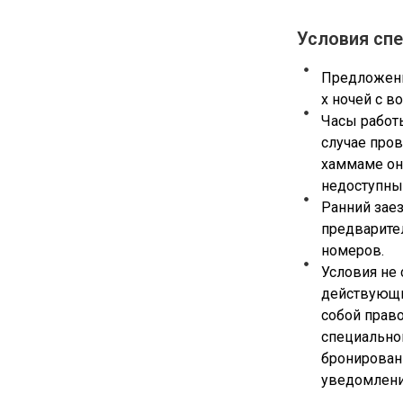
Условия сп
Предложени
х ночей с в
Часы работы
случае пров
хаммаме он
недоступны
Ранний заез
предварител
номеров.
Условия не
действующи
собой право
специально
бронирован
уведомлени