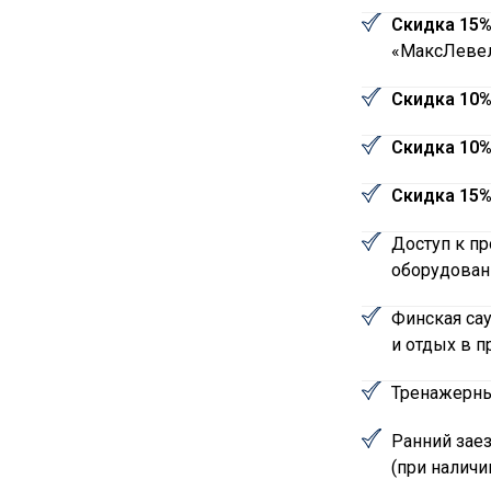
Скидка 15
«МаксЛевел
Скидка 10
Скидка 10
Скидка 15
Доступ к пр
оборудован
Финская са
и отдых в п
Тренажерны
Ранний заез
(при наличи