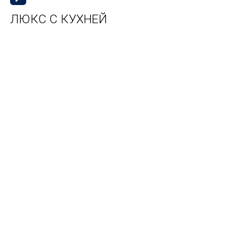
ЛЮКС С КУХНЕЙ
4
к
с
к
Г