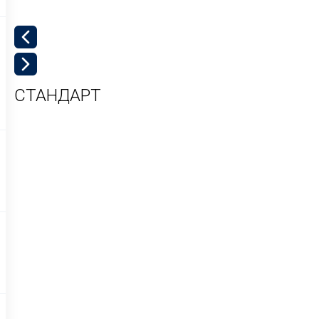
СТАНДАРТ
к
«
к