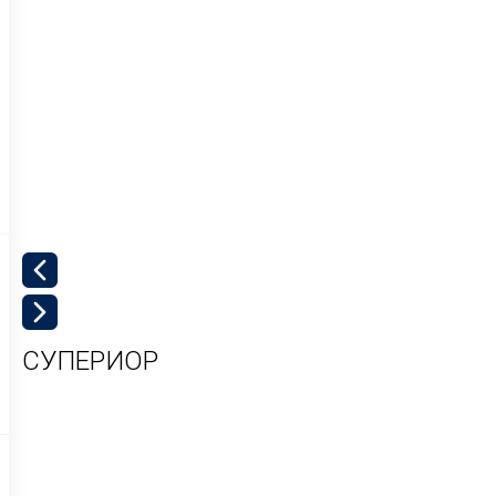
д
СУПЕРИОР
/