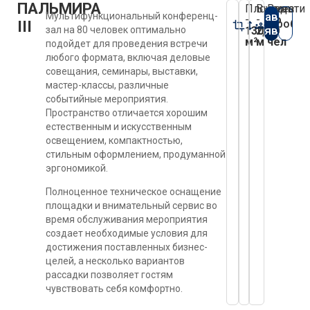
ПАЛЬМИРА
Площадь
Высота
Вмести
Оставить
Мультифункциональный конференц-
-
-
до
Подробне
III
заявку
зал на 80 человек оптимально
130
2,8
80
м²
м
чел
подойдет для проведения встречи
любого формата, включая деловые
совещания, семинары, выставки,
мастер-классы, различные
событийные мероприятия.
Пространство отличается хорошим
естественным и искусственным
освещением, компактностью,
стильным оформлением, продуманной
эргономикой.
Полноценное техническое оснащение
площадки и внимательный сервис во
время обслуживания мероприятия
создает необходимые условия для
достижения поставленных бизнес-
целей, а несколько вариантов
рассадки позволяет гостям
чувствовать себя комфортно.