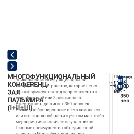
МНОГОФУНКЦИОНАЛЬНЫЙ
Площад
Высота
Вмес
Оставить
Уникальное многофункциональное
-
-
до
Подробн
КОНФЕРЕНЦ-
заявку
конференц-пространство, которое легко
467
2,8
200
ЗАЛ
м²
м
-
трансформируется под запрос клиента в
350
один большой или 3 разных зала.
ПАЛЬМИРА
чел
Вместимость достигает 350 человек.
(I+II+III)
Возможно бронирование всего комплекса
или его отдельной части с учетом масштаба
мероприятия и количества участников.
Главные преимущества объединенной
площадки Многофункционального