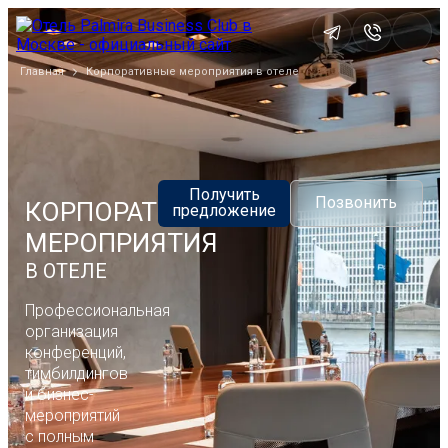
Главная
Корпоративные мероприятия в отеле
Получить
Позвонить
КОРПОРАТИВНЫЕ
предложение
МЕРОПРИЯТИЯ
В ОТЕЛЕ
Профессиональная
организация
конференций,
тимбилдингов
и бизнес-
мероприятий
с полным