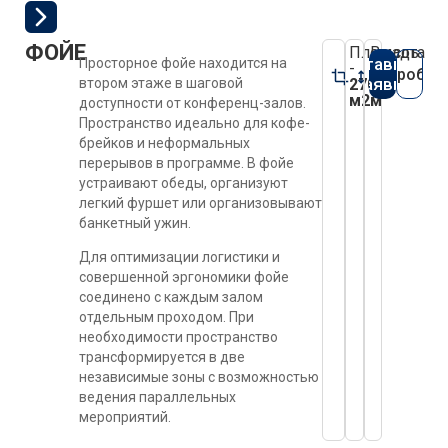
ФОЙЕ
Площадь
Высота
Оставить
Просторное фойе находится на
-
-
Подробне
заявку
втором этаже в шаговой
270
2,8
м2
м
доступности от конференц-залов.
Пространство идеально для кофе-
брейков и неформальных
перерывов в программе. В фойе
устраивают обеды, организуют
легкий фуршет или организовывают
банкетный ужин.
Для оптимизации логистики и
совершенной эргономики фойе
соединено с каждым залом
отдельным проходом. При
необходимости пространство
трансформируется в две
независимые зоны с возможностью
ведения параллельных
мероприятий.