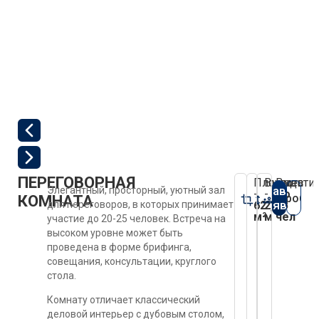
ПЕРЕГОВОРНАЯ
Площадь
Высота
Вмести
Оставить
Элегантный, просторный, уютный зал
-
-
до
Подробне
КОМНАТА
заявку
для переговоров, в которых принимает
62
2,8
25
м²
м
чел
участие до 20-25 человек. Встреча на
высоком уровне может быть
проведена в форме брифинга,
совещания, консультации, круглого
стола.
Комнату отличает классический
деловой интерьер с дубовым столом,