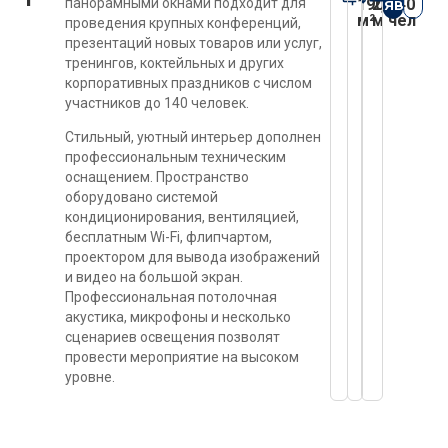
заявку
панорамными окнами подходит для
190
2,8
140
м²
м
чел
проведения крупных конференций,
презентаций новых товаров или услуг,
тренингов, коктейльных и других
корпоративных праздников с числом
участников до 140 человек.
Стильный, уютный интерьер дополнен
профессиональным техническим
оснащением. Пространство
оборудовано системой
кондиционирования, вентиляцией,
бесплатным Wi-Fi, флипчартом,
проектором для вывода изображений
и видео на большой экран.
Профессиональная потолочная
акустика, микрофоны и несколько
сценариев освещения позволят
провести мероприятие на высоком
уровне.